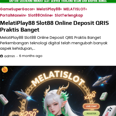
GameSuperGacor
MelatiPlay88
MELATISLOT
PortalMaxwin
Slot88Online
SlotTerlengkap
MelatiPlay88 Slot88 Online Deposit QRIS
Praktis Banget
MelatiPlay88 Slot88 Online Deposit QRIS Praktis Banget
Perkembangan teknologi digital telah mengubah banyak
aspek kehidupan,…
6 months ago
admin