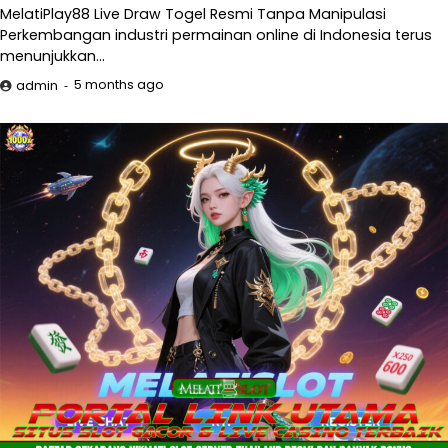
MelatiPlay88 Live Draw Togel Resmi Tanpa Manipulasi
Perkembangan industri permainan online di Indonesia terus
menunjukkan…
5 months ago
admin