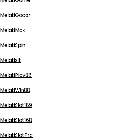
MelatiGame
MelatiGacor
MelatiMax
MelatiSpin
Melatislt
MelatiPlay88
MelatiWin88
MelatiSlot189
MelatiSlot168
MelatiSlotPro