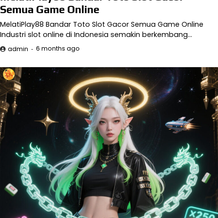
Semua Game Online
MelatiPlay88 Bandar Toto Slot Gacor Semua Game Online
Industri slot online di Indonesia semakin berkembang…
6 months ago
admin