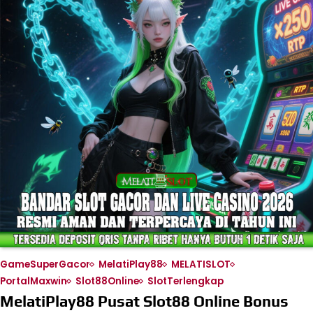
GameSuperGacor
MelatiPlay88
MELATISLOT
PortalMaxwin
Slot88Online
SlotTerlengkap
MelatiPlay88 Pusat Slot88 Online Bonus