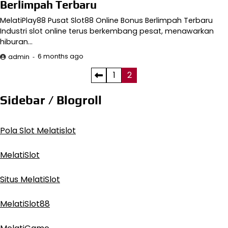
Berlimpah Terbaru
MelatiPlay88 Pusat Slot88 Online Bonus Berlimpah Terbaru
Industri slot online terus berkembang pesat, menawarkan
hiburan…
6 months ago
admin
Posts
1
2
pagination
Sidebar / Blogroll
Pola Slot Melatislot
MelatiSlot
Situs MelatiSlot
MelatiSlot88