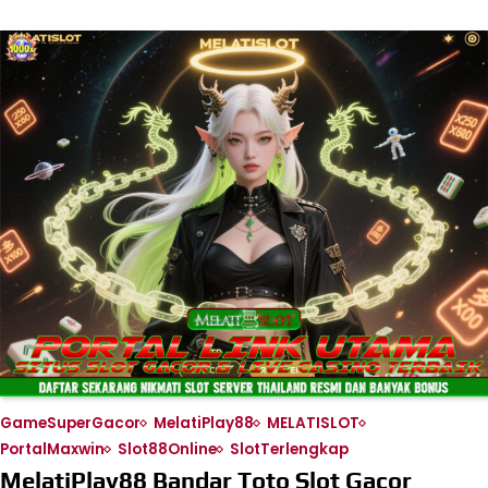
GameSuperGacor
MelatiPlay88
MELATISLOT
PortalMaxwin
Slot88Online
SlotTerlengkap
MelatiPlay88 Bandar Toto Slot Gacor