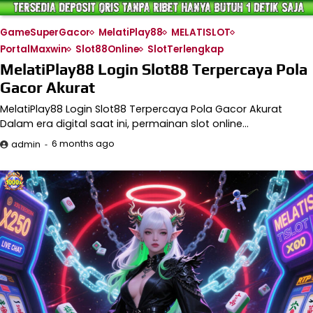
GameSuperGacor
MelatiPlay88
MELATISLOT
PortalMaxwin
Slot88Online
SlotTerlengkap
MelatiPlay88 Login Slot88 Terpercaya Pola
Gacor Akurat
MelatiPlay88 Login Slot88 Terpercaya Pola Gacor Akurat
Dalam era digital saat ini, permainan slot online…
6 months ago
admin