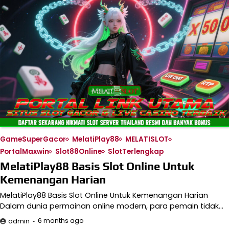
GameSuperGacor
MelatiPlay88
MELATISLOT
PortalMaxwin
Slot88Online
SlotTerlengkap
MelatiPlay88 Basis Slot Online Untuk
Kemenangan Harian
MelatiPlay88 Basis Slot Online Untuk Kemenangan Harian
Dalam dunia permainan online modern, para pemain tidak…
6 months ago
admin