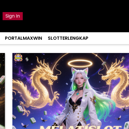
Sign In
PORTALMAXWIN
SLOTTERLENGKAP