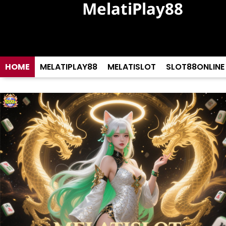
MelatiPlay88
Skip
to
Situs Games Slot Gacor
content
Terbesar Dan
Terpercaya
HOME
MELATIPLAY88
MELATISLOT
SLOT88ONLINE