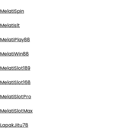
MelatiSpin
Melatislt
MelatiPlay88
MelatiWin88
MelatiSlot189
MelatiSlot168
MelatiSlotPro
MelatiSlotMax
LapakJitu78