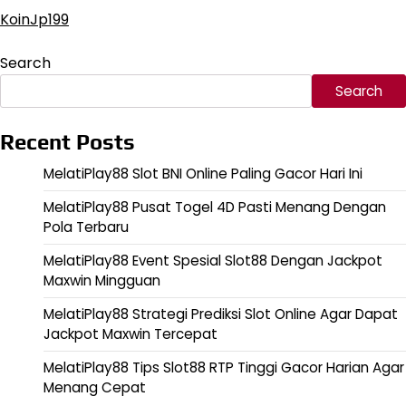
KoinJp199
Search
Search
Recent Posts
MelatiPlay88 Slot BNI Online Paling Gacor Hari Ini
MelatiPlay88 Pusat Togel 4D Pasti Menang Dengan
Pola Terbaru
MelatiPlay88 Event Spesial Slot88 Dengan Jackpot
Maxwin Mingguan
MelatiPlay88 Strategi Prediksi Slot Online Agar Dapat
Jackpot Maxwin Tercepat
MelatiPlay88 Tips Slot88 RTP Tinggi Gacor Harian Agar
Menang Cepat