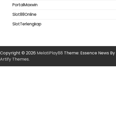
PortalMaxwin
Slot88Online
SlotTerlengkap
Copyright © 2026
MelatiPlay88
Theme: Essence News By
Artify Themes
.