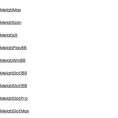
MelatiMax
MelatiSpin
Melatislt
MelatiPlay88
MelatiWin88
MelatiSlot189
MelatiSlot168
MelatiSlotPro
MelatiSlotMax