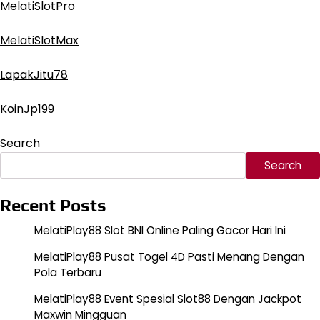
MelatiSlotPro
MelatiSlotMax
LapakJitu78
KoinJp199
Search
Search
Recent Posts
MelatiPlay88 Slot BNI Online Paling Gacor Hari Ini
MelatiPlay88 Pusat Togel 4D Pasti Menang Dengan
Pola Terbaru
MelatiPlay88 Event Spesial Slot88 Dengan Jackpot
Maxwin Mingguan