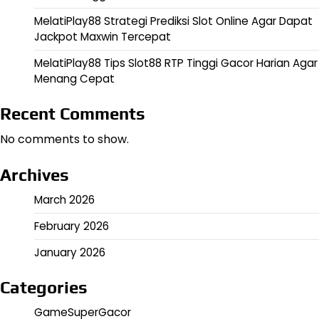
MelatiPlay88 Strategi Prediksi Slot Online Agar Dapat
Jackpot Maxwin Tercepat
MelatiPlay88 Tips Slot88 RTP Tinggi Gacor Harian Agar
Menang Cepat
Recent Comments
No comments to show.
Archives
March 2026
February 2026
January 2026
Categories
GameSuperGacor