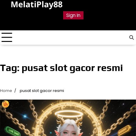
MelatiPlay88
Skip
to
Situs Games Slot
Sign In
content
Gacor Terbesar Dan
Terpercaya
Tag:
pusat slot gacor resmi
Home
pusat slot gacor resmi