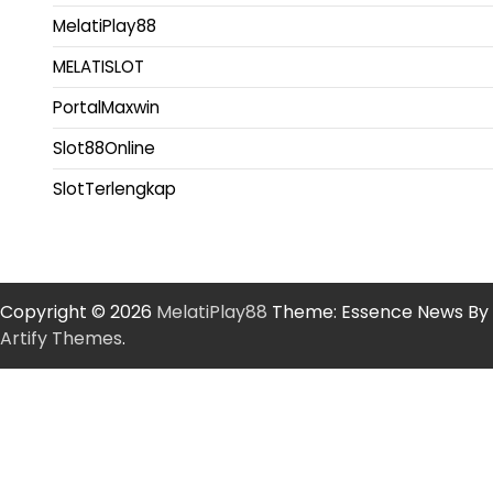
MelatiPlay88
MELATISLOT
PortalMaxwin
Slot88Online
SlotTerlengkap
Copyright © 2026
MelatiPlay88
Theme: Essence News By
Artify Themes
.