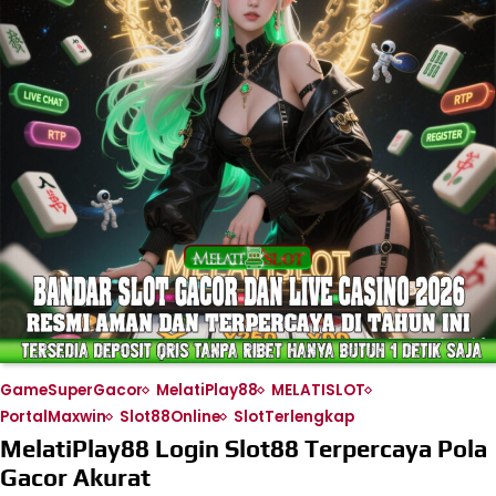
GameSuperGacor
MelatiPlay88
MELATISLOT
PortalMaxwin
Slot88Online
SlotTerlengkap
MelatiPlay88 Login Slot88 Terpercaya Pola
Gacor Akurat