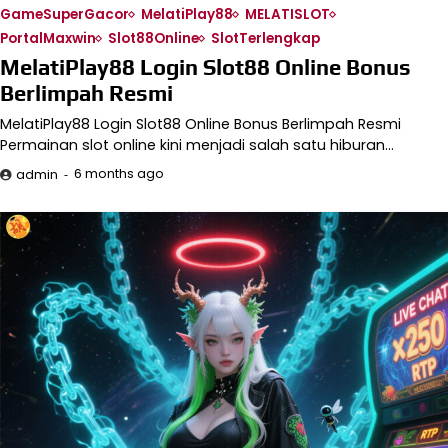
GameSuperGacor
MelatiPlay88
MELATISLOT
PortalMaxwin
Slot88Online
SlotTerlengkap
MelatiPlay88 Login Slot88 Online Bonus
Berlimpah Resmi
MelatiPlay88 Login Slot88 Online Bonus Berlimpah Resmi
Permainan slot online kini menjadi salah satu hiburan…
6 months ago
admin