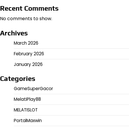
Recent Comments
No comments to show.
Archives
March 2026
February 2026
January 2026
Categories
GameSuperGacor
MelatiPlay88
MELATISLOT
PortalMaxwin