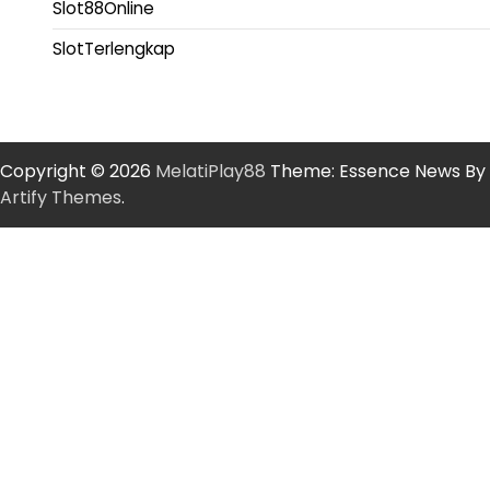
Slot88Online
SlotTerlengkap
Copyright © 2026
MelatiPlay88
Theme: Essence News By
Artify Themes
.