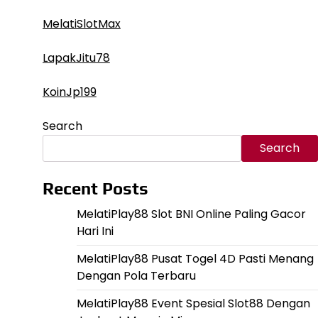
MelatiSlotMax
LapakJitu78
KoinJp199
Search
Search
Recent Posts
MelatiPlay88 Slot BNI Online Paling Gacor
Hari Ini
MelatiPlay88 Pusat Togel 4D Pasti Menang
Dengan Pola Terbaru
MelatiPlay88 Event Spesial Slot88 Dengan