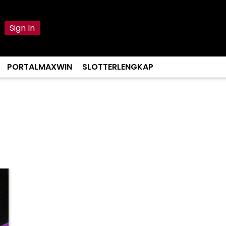
Sign In
PORTALMAXWIN
SLOTTERLENGKAP