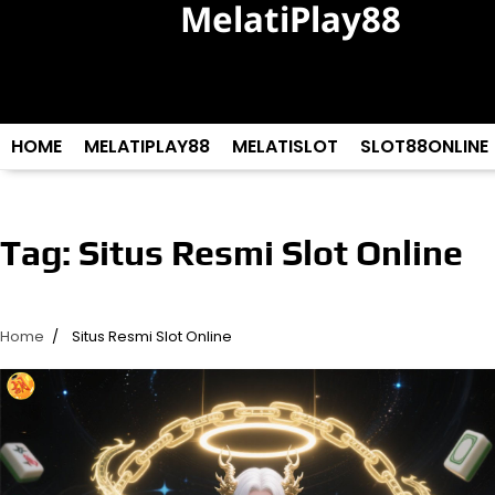
MelatiPlay88
Skip
to
Situs Games Slot Gacor
content
Terbesar Dan
Terpercaya
HOME
MELATIPLAY88
MELATISLOT
SLOT88ONLINE
Tag:
Situs Resmi Slot Online
Home
Situs Resmi Slot Online