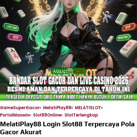
GameSuperGacor
MelatiPlay88
MELATISLOT
PortalMaxwin
Slot88Online
SlotTerlengkap
MelatiPlay88 Login Slot88 Terpercaya Pola
Gacor Akurat