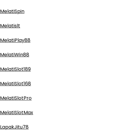
MelatiSpin
Melatislt
MelatiPlay88
MelatiWin88
MelatiSlot189
MelatiSlot168
MelatiSlotPro
MelatiSlotMax
LapakJitu78