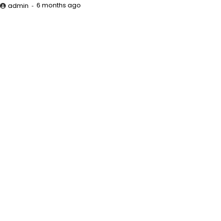
6 months ago
admin