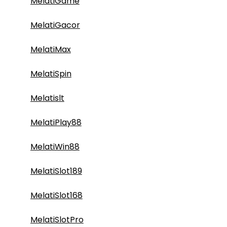
MelatiGame
MelatiGacor
MelatiMax
MelatiSpin
Melatislt
MelatiPlay88
MelatiWin88
MelatiSlot189
MelatiSlot168
MelatiSlotPro