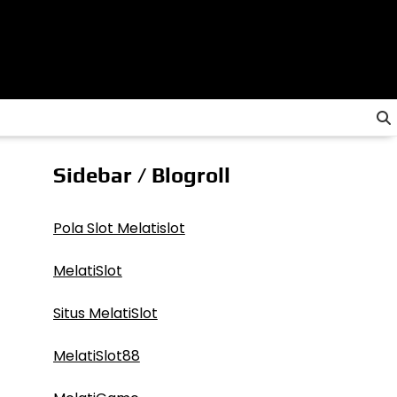
Sidebar / Blogroll
Pola Slot Melatislot
MelatiSlot
Situs MelatiSlot
MelatiSlot88