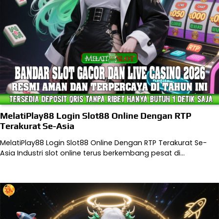
MelatiPlay88 Login Slot88 Online Dengan RTP
Terakurat Se-Asia
MelatiPlay88 Login Slot88 Online Dengan RTP Terakurat Se-
Asia Industri slot online terus berkembang pesat di…