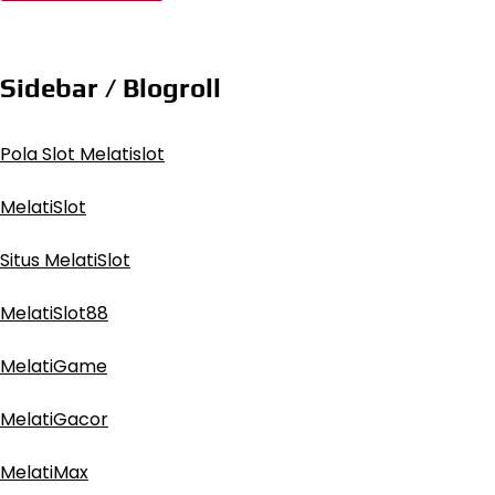
Sidebar / Blogroll
Pola Slot Melatislot
MelatiSlot
Situs MelatiSlot
MelatiSlot88
MelatiGame
MelatiGacor
MelatiMax