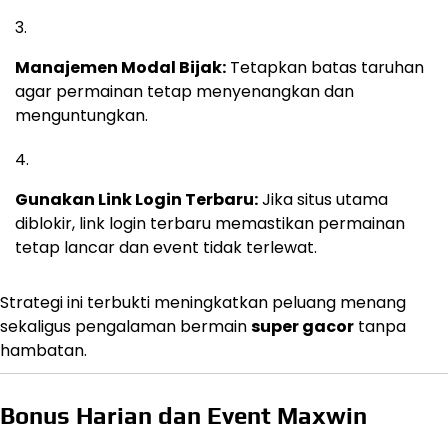
Manajemen Modal Bijak:
Tetapkan batas taruhan
agar permainan tetap menyenangkan dan
menguntungkan.
Gunakan Link Login Terbaru:
Jika situs utama
diblokir, link login terbaru memastikan permainan
tetap lancar dan event tidak terlewat.
Strategi ini terbukti meningkatkan peluang menang
sekaligus pengalaman bermain
super gacor
tanpa
hambatan.
Bonus Harian dan Event Maxwin