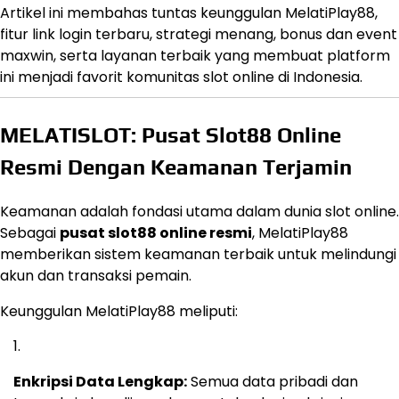
Artikel ini membahas tuntas keunggulan MelatiPlay88,
fitur link login terbaru, strategi menang, bonus dan event
maxwin, serta layanan terbaik yang membuat platform
ini menjadi favorit komunitas slot online di Indonesia.
MELATISLOT: Pusat Slot88 Online
Resmi Dengan Keamanan Terjamin
Keamanan adalah fondasi utama dalam dunia slot online.
Sebagai
pusat slot88 online resmi
, MelatiPlay88
memberikan sistem keamanan terbaik untuk melindungi
akun dan transaksi pemain.
Keunggulan MelatiPlay88 meliputi:
Enkripsi Data Lengkap:
Semua data pribadi dan