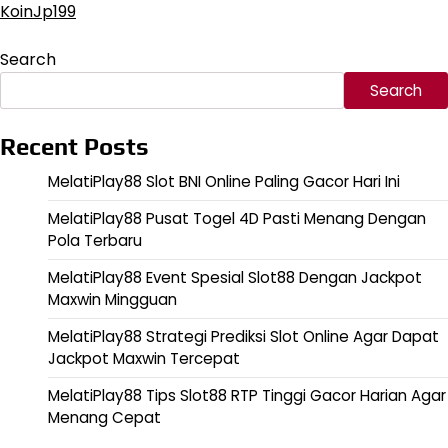
KoinJp199
Search
Search
Recent Posts
MelatiPlay88 Slot BNI Online Paling Gacor Hari Ini
MelatiPlay88 Pusat Togel 4D Pasti Menang Dengan
Pola Terbaru
MelatiPlay88 Event Spesial Slot88 Dengan Jackpot
Maxwin Mingguan
MelatiPlay88 Strategi Prediksi Slot Online Agar Dapat
Jackpot Maxwin Tercepat
MelatiPlay88 Tips Slot88 RTP Tinggi Gacor Harian Agar
Menang Cepat