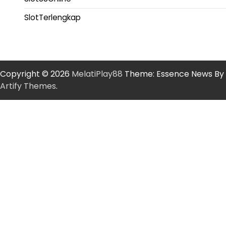
SlotTerlengkap
Copyright © 2026
MelatiPlay88
Theme: Essence News By
Artify Themes
.