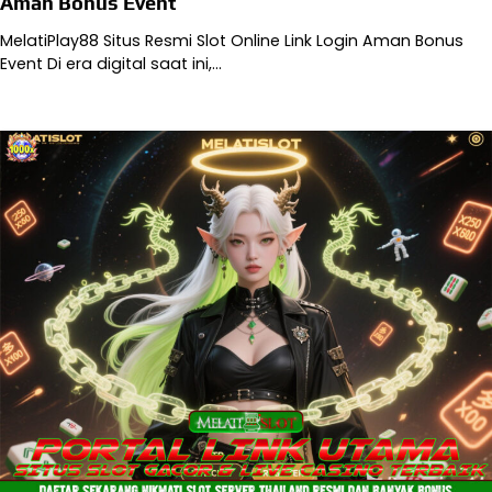
Aman Bonus Event
MelatiPlay88 Situs Resmi Slot Online Link Login Aman Bonus
Event Di era digital saat ini,…