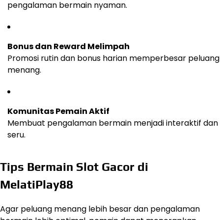
pengalaman bermain nyaman.
Bonus dan Reward Melimpah
Promosi rutin dan bonus harian memperbesar peluang
menang.
Komunitas Pemain Aktif
Membuat pengalaman bermain menjadi interaktif dan
seru.
Tips Bermain Slot Gacor di
MelatiPlay88
Agar peluang menang lebih besar dan pengalaman