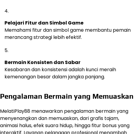
Pelajari Fitur dan Simbol Game
Memahami fitur dan simbol game membantu pemain
merancang strategi lebih efektif.
Bermain Konsisten dan Sabar
Kesabaran dan konsistensi adalah kunci meraih
kemenangan besar dalam jangka panjang.
Pengalaman Bermain yang Memuaskan
MelatiPlay88 menawarkan pengalaman bermain yang
menyenangkan dan memuaskan, dari grafis tajam,
animasi halus, efek suara hidup, hingga fitur bonus yang
interaktif. Layanan pelanggan profesional menambah