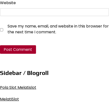
Website
Save my name, email, and website in this browser for
the next time I comment.
Sidebar / Blogroll
Pola Slot Melatislot
MelatiSlot