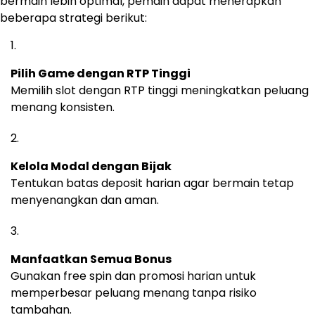
bermain lebih optimal, pemain dapat menerapkan
beberapa strategi berikut:
Pilih Game dengan RTP Tinggi
Memilih slot dengan RTP tinggi meningkatkan peluang
menang konsisten.
Kelola Modal dengan Bijak
Tentukan batas deposit harian agar bermain tetap
menyenangkan dan aman.
Manfaatkan Semua Bonus
Gunakan free spin dan promosi harian untuk
memperbesar peluang menang tanpa risiko
tambahan.