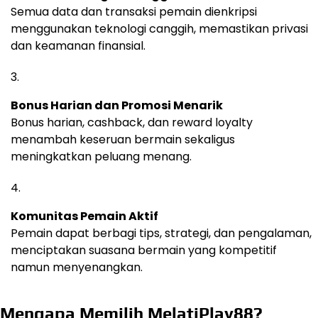
Semua data dan transaksi pemain dienkripsi
menggunakan teknologi canggih, memastikan privasi
dan keamanan finansial.
Bonus Harian dan Promosi Menarik
Bonus harian, cashback, dan reward loyalty
menambah keseruan bermain sekaligus
meningkatkan peluang menang.
Komunitas Pemain Aktif
Pemain dapat berbagi tips, strategi, dan pengalaman,
menciptakan suasana bermain yang kompetitif
namun menyenangkan.
Mengapa Memilih MelatiPlay88?