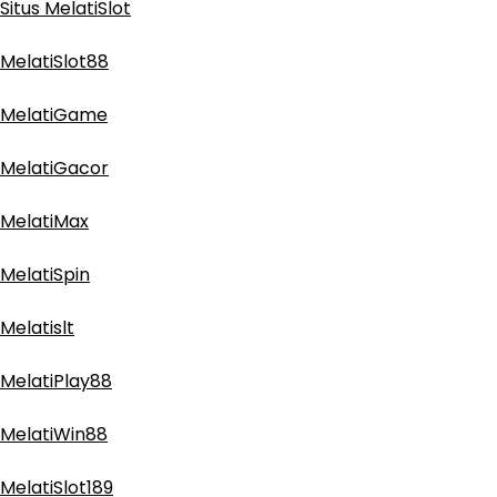
Situs MelatiSlot
MelatiSlot88
MelatiGame
MelatiGacor
MelatiMax
MelatiSpin
Melatislt
MelatiPlay88
MelatiWin88
MelatiSlot189