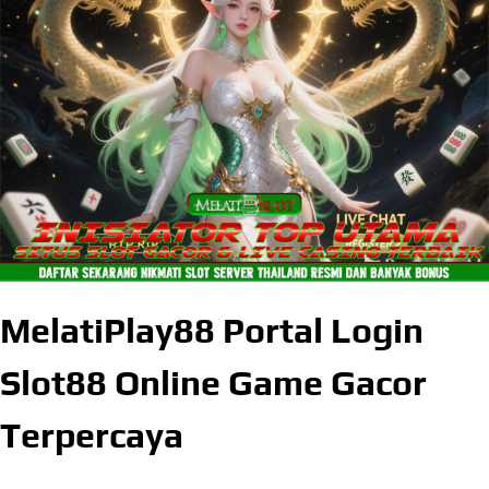
MelatiPlay88 Portal Login
Slot88 Online Game Gacor
Terpercaya