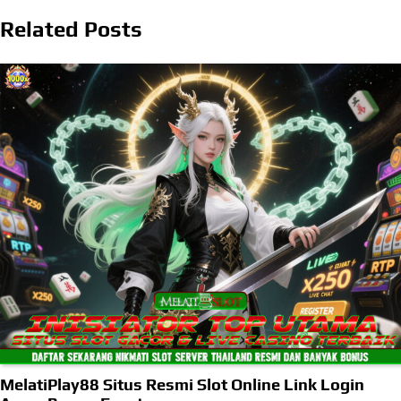
Related Posts
MelatiPlay88 Situs Resmi Slot Online Link Login