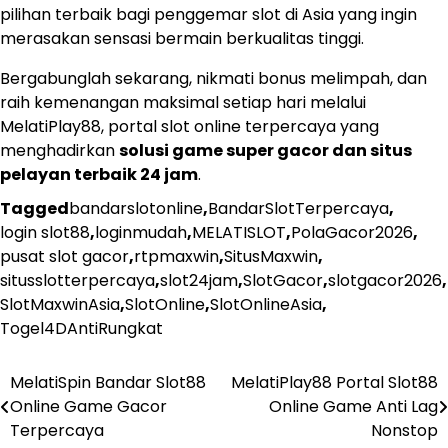
pilihan terbaik bagi penggemar slot di Asia yang ingin
merasakan sensasi bermain berkualitas tinggi.
Bergabunglah sekarang, nikmati bonus melimpah, dan
raih kemenangan maksimal setiap hari melalui
MelatiPlay88, portal slot online terpercaya yang
menghadirkan
solusi game super gacor dan situs
pelayan terbaik 24 jam
.
Tagged
bandarslotonline
,
BandarSlotTerpercaya
,
login slot88
,
loginmudah
,
MELATISLOT
,
PolaGacor2026
,
pusat slot gacor
,
rtpmaxwin
,
SitusMaxwin
,
situsslotterpercaya
,
slot24jam
,
SlotGacor
,
slotgacor2026
,
SlotMaxwinAsia
,
SlotOnline
,
SlotOnlineAsia
,
Togel4DAntiRungkat
MelatiSpin Bandar Slot88
MelatiPlay88 Portal Slot88
Post
Online Game Gacor
Online Game Anti Lag
navigation
Terpercaya
Nonstop