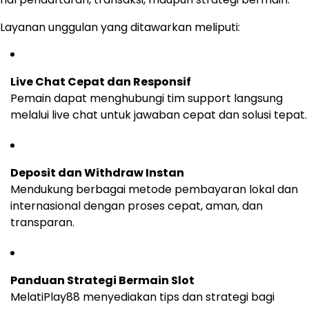
Layanan unggulan yang ditawarkan meliputi:
Live Chat Cepat dan Responsif
Pemain dapat menghubungi tim support langsung
melalui live chat untuk jawaban cepat dan solusi tepat.
Deposit dan Withdraw Instan
Mendukung berbagai metode pembayaran lokal dan
internasional dengan proses cepat, aman, dan
transparan.
Panduan Strategi Bermain Slot
MelatiPlay88 menyediakan tips dan strategi bagi