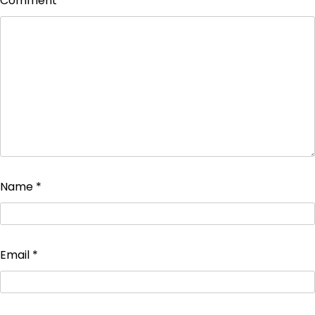
Comment
*
Name
*
Email
*