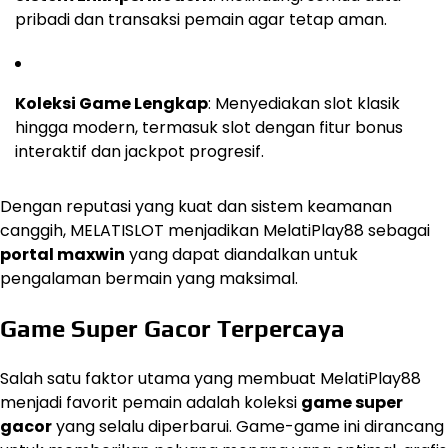
pribadi dan transaksi pemain agar tetap aman.
Koleksi Game Lengkap
: Menyediakan slot klasik
hingga modern, termasuk slot dengan fitur bonus
interaktif dan jackpot progresif.
Dengan reputasi yang kuat dan sistem keamanan
canggih, MELATISLOT menjadikan MelatiPlay88 sebagai
portal maxwin
yang dapat diandalkan untuk
pengalaman bermain yang maksimal.
Game Super Gacor Terpercaya
Salah satu faktor utama yang membuat MelatiPlay88
menjadi favorit pemain adalah koleksi
game super
gacor
yang selalu diperbarui. Game-game ini dirancang